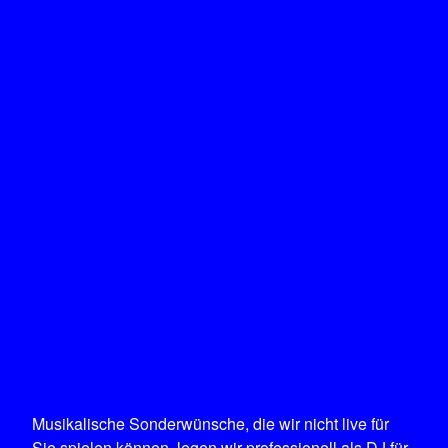
Musikalische Sonderwünsche, die wir nicht live für
Sie spielen können, legen wir professionell als DJ für